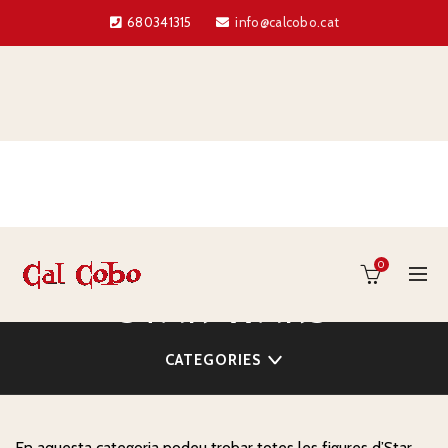
680341315
info@calcobo.cat
0
STAR WARS
CATEGORIES
En aquesta categoria podeu trobar totes les figures d’Star