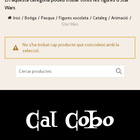
Wars
Inici
Botiga
Pasqua
Figures xocolata
Cataleg
Animació
Star Wars
No s'ha trobat cap producte que coincideixi amb la
selecció.
Search
for: