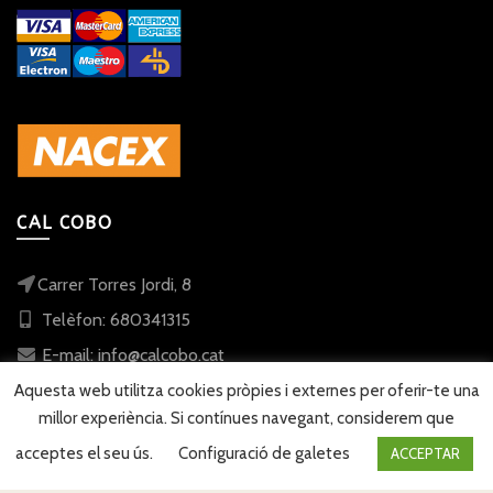
CAL COBO
Carrer Torres Jordi, 8
Telèfon: 680341315
E-mail: info@calcobo.cat
Aquesta web utilitza cookies pròpies i externes per oferir-te una
millor experiència. Si contínues navegant, considerem que
acceptes el seu ús.
Configuració de galetes
ACCEPTAR
© 2023 Cal Cobo
Web desenvolupada per
Sonosmedia