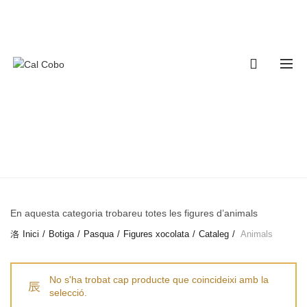
680341315
info@calcobo.cat
0
ANIMALS
CATEGORIES
En aquesta categoria trobareu totes les figures d’animals
Inici
Botiga
Pasqua
Figures xocolata
Cataleg
Animals
No s'ha trobat cap producte que coincideixi amb la
selecció.