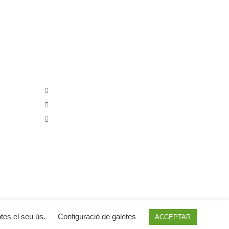
ançada per:
CAL COBO
Carrer Torres Jordi, 8
Telèfon: 680341315
E-mail: info@calcobo.cat
ptes el seu ús.
Configuració de galetes
ACCEPTAR