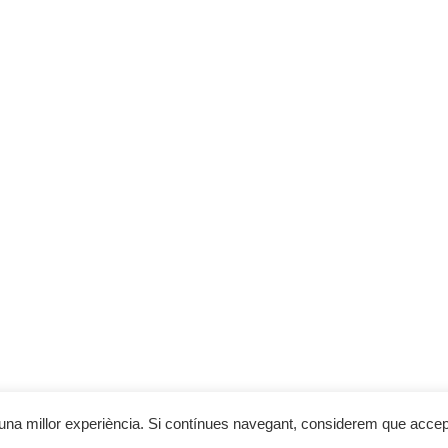
el Programa de Desenvolupament Rural de Catalunya 2014-2020, cofin
RMACIÓ
ons de compra
ts i enviaments
 de cookies
al
de privacitat
© 2023 Cal Cobo
te una millor experiència. Si contínues navegant, considerem que acce
Web desenvolupada per
Sonosmedia