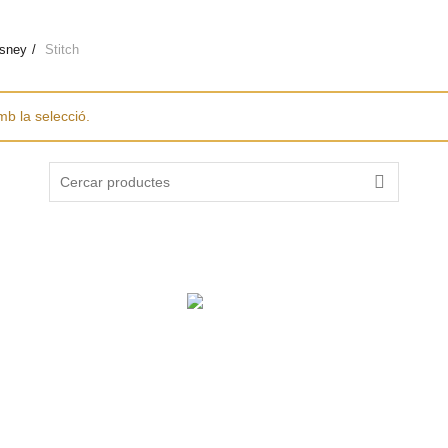
isney
Stitch
mb la selecció.
Search
for:
Ajut per “Adequació magatzem aïllament tèrmic”
Operació: Implementació d’estratègies de desenvolupament local