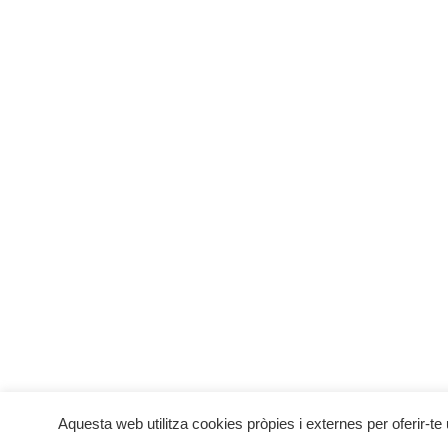
Actuació d
MENU
INFO
Botiga Online
Condici
Qui som
Pagamen
Una empresa familiar
Política
La Nostra Història
Avís leg
Galeria
Política 
Contacte
Aquesta web utilitza cookies pròpies i externes per oferir-