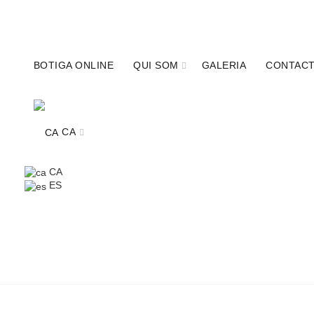
680341315
info@calcobo.cat
BOTIGA ONLINE
QUI SOM
GALERIA
CONTAC
CA
CA
ES
TOT
CA