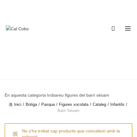
680341315
info@calcobo.cat
0
BARRI SÈSAM
CATEGORIES
En aquesta categoria trobareu figures del barri sèsam
Inici
Botiga
Pasqua
Figures xocolata
Cataleg
Infantils
Barri Sèsam
No s'ha trobat cap producte que coincideixi amb la
selecció.