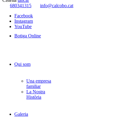
Cistella
tancar
680341315
info@calcobo.cat
Facebook
Instagram
YouTube
Botiga Online
Qui som
Una empresa
familiar
La Nostra
Història
Galeria