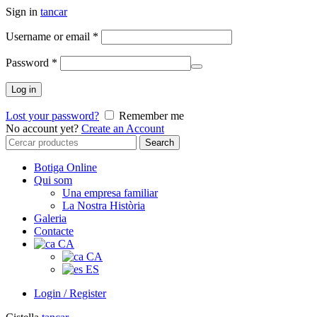
Sign in
tancar
Username or email
*
Password
*
Log in
Lost your password?
Remember me
No account yet?
Create an Account
Search
Search
for:
Botiga Online
Qui som
Una empresa familiar
La Nostra Història
Galeria
Contacte
CA
CA
ES
Login / Register