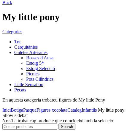
Back
My little pony
Categories
Tot
Carquitànies
Galetes Artesanes
Bosses d'Ansa
Estoig 5*
Estoig Selecció
Pícnics
Pots Cilíndrics
Little Sensation
Pecats
En aquesta categoria trobareu figures de My little Pony
Inici
Botiga
Pasqua
Figures xocolata
Cataleg
Infantils
My little pony
Show sidebar
No s'ha trobat cap producte que coincideixi amb la selecció.
Search
Search
for: