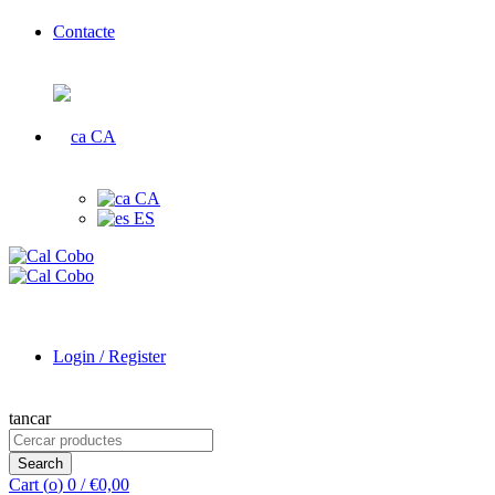
Contacte
CA
CA
ES
Login / Register
tancar
Search
for:
Search
Cart (
o
)
0
/
€
0,00