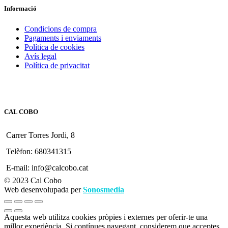
Informació
Condicions de compra
Pagaments i enviaments
Política de cookies
Avís legal
Política de privacitat
CAL COBO
Carrer Torres Jordi, 8
Telèfon: 680341315
E-mail: info@calcobo.cat
© 2023 Cal Cobo
Web desenvolupada per
Sonosmedia
Aquesta web utilitza cookies pròpies i externes per oferir-te una
millor experiència. Si contínues navegant, considerem que acceptes