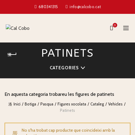
680341315
info@calcobo.cat
0
PATINETS
CATEGORIES
En aquesta categoria trobareu les figures de patinets
Inici
Botiga
Pasqua
Figures xocolata
Cataleg
Vehicles
Patinets
No s'ha trobat cap producte que coincideixi amb la