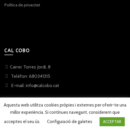
Política de privacitat
CAL COBO
Carrer Torres Jordi, 8
Telèfon: 680341315
E-mail: info@calcobo.cat
Aquesta web utilitza cookies pròpies i externes per oferir-te una
millor experiència. Si contínues navegant, considerem que
© 2023 Cal Cobo
Web desenvolupada per
Sonosmedia
acceptes el seu ús.
Configuració de galetes
ACCEPTAR