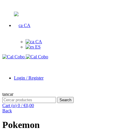
CA
CA
ES
Login / Register
tancar
Search
Search
for:
Cart (
o
)
0
/
€
0,00
Back
Pokemon