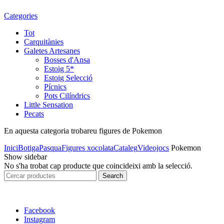
Categories
Tot
Carquitànies
Galetes Artesanes
Bosses d'Ansa
Estoig 5*
Estoig Selecció
Pícnics
Pots Cilíndrics
Little Sensation
Pecats
En aquesta categoria trobareu figures de Pokemon
Inici
Botiga
Pasqua
Figures xocolata
Cataleg
Videojocs
Pokemon
Show sidebar
No s'ha trobat cap producte que coincideixi amb la selecció.
Search
Search
for:
Facebook
Instagram