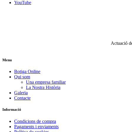
YouTube
Actuació d
Menu
Botiga Online
Qui som
Una empresa familiar
La Nostra Història
Galeria
Contacte
Informació
Condicions de compra
Pagaments i enviaments
Política de cookies