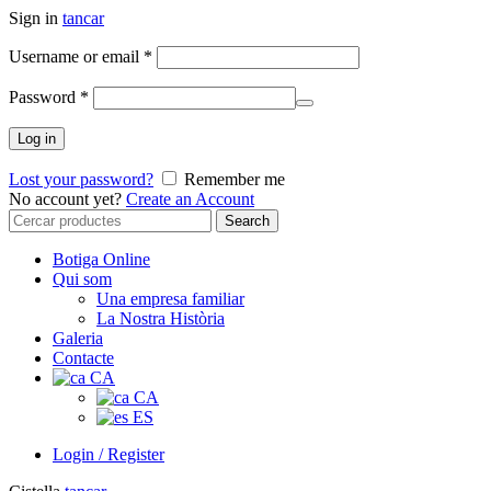
Sign in
tancar
Username or email
*
Password
*
Log in
Lost your password?
Remember me
No account yet?
Create an Account
Search
Search
for:
Botiga Online
Qui som
Una empresa familiar
La Nostra Història
Galeria
Contacte
CA
CA
ES
Login / Register