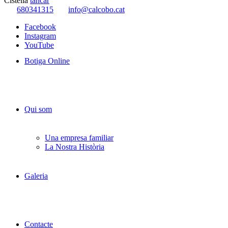
Cistella
tancar
680341315
info@calcobo.cat
Facebook
Instagram
YouTube
Botiga Online
Qui som
Una empresa familiar
La Nostra Història
Galeria
Contacte