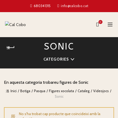
680341315
info@calcobo.cat
0
SONIC
CATEGORIES
En aquesta categoria trobareu figures de Sonic
Inici
Botiga
Pasqua
Figures xocolata
Cataleg
Videojocs
Sonic
No s'ha trobat cap producte que coincideixi amb la