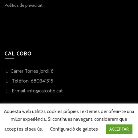
Política de privacitat
CAL COBO
Carrer Torres Jordi, 8
Telèfon: 680341315
E-mail: info@calcobo.cat
Aquesta web utilitza cookies pròpies i externes per oferir-te una
millor experiència. Si contínues navegant, considerem que
© 2023 Cal Cobo
Web desenvolupada per
Sonosmedia
acceptes el seu ús.
Configuració de galetes
ACCEPTAR