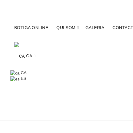
680341315
info@calcobo.cat
BOTIGA ONLINE
QUI SOM
GALERIA
CONTAC
CA
CA
ES
TOT
CA