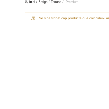
Inici
Botiga
Torrons
Premium
No s'ha trobat cap producte que coincideixi a
Actuació d