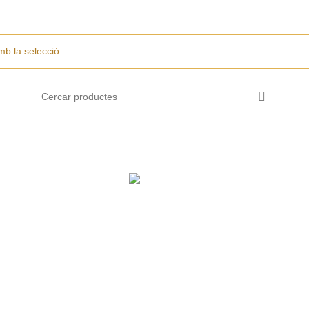
mb la selecció.
Search
for:
Ajut per “Adequació magatzem aïllament tèrmic”
Operació: Implementació d’estratègies de desenvolupament local
el Programa de Desenvolupament Rural de Catalunya 2014-2020, cofin