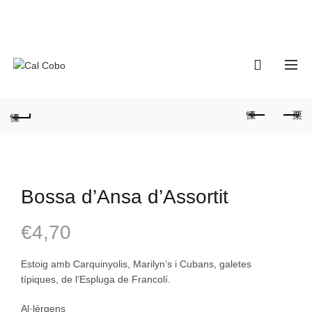
680341315
info@calcobo.cat
0
Bossa d’Ansa d’Assortit
€
4,70
Estoig amb Carquinyolis, Marilyn’s i Cubans, galetes
típiques, de l’Espluga de Francolí.
Al·lèrgens