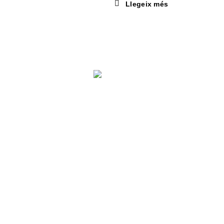
Llegeix més
Ajut per “Adequació magatzem aïllament tèrmic”
Operació: Implementació d’estratègies de desenvolupament local
Actuació del Programa de Desenvolupament Rural de Catalunya
2014-2020, cofinançada per:
MENU