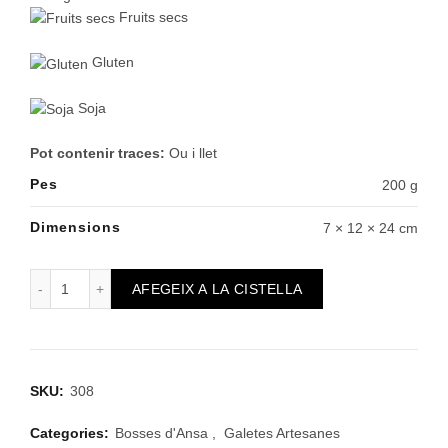
Fruits secs
Gluten
Soja
Pot contenir traces:
Ou i llet
Pes
200 g
Dimensions
7 × 12 × 24 cm
quantitat de Bossa d'Ansa d'Assortit
AFEGEIX A LA CISTELLA
SKU:
308
Categories:
Bosses d'Ansa
,
Galetes Artesanes