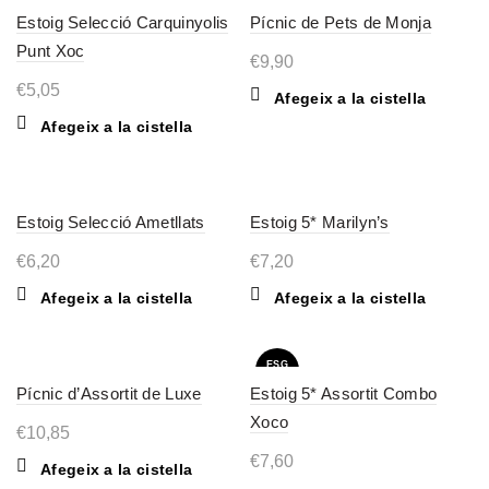
Estoig Selecció Carquinyolis
Pícnic de Pets de Monja
Punt Xoc
€
9,90
€
5,05
Afegeix a la cistella
Afegeix a la cistella
Estoig Selecció Ametllats
Estoig 5* Marilyn’s
€
6,20
€
7,20
Afegeix a la cistella
Afegeix a la cistella
ESG
OTAT
Pícnic d’Assortit de Luxe
Estoig 5* Assortit Combo
Xoco
€
10,85
€
7,60
Afegeix a la cistella