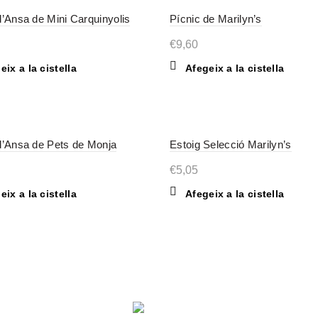
’Ansa de Mini Carquinyolis
Pícnic de Marilyn’s
€
9,60
eix a la cistella
Afegeix a la cistella
’Ansa de Pets de Monja
Estoig Selecció Marilyn’s
€
5,05
eix a la cistella
Afegeix a la cistella