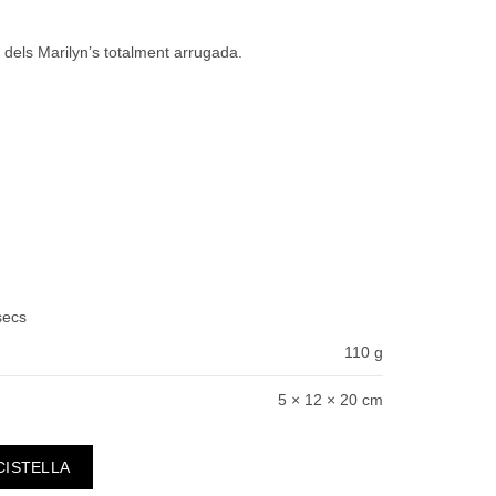
 dels Marilyn’s totalment arrugada.
 secs
110 g
5 × 12 × 20 cm
ó Xafats
CISTELLA