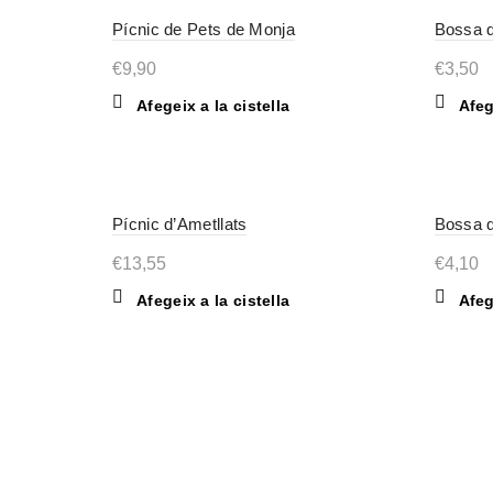
Pícnic de Pets de Monja
Bossa d
€
9,90
€
3,50
Afegeix a la cistella
Afeg
Pícnic d’Ametllats
Bossa d
€
13,55
€
4,10
Afegeix a la cistella
Afeg