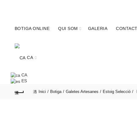
680341315
info@calcobo.cat
BOTIGA ONLINE
QUI SOM
GALERIA
CONTAC
CA
CA
ES
Inici
Botiga
Galetes Artesanes
Estoig Selecció
E