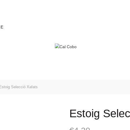
TE
stoig Selecció Xafats
Estoig Selec