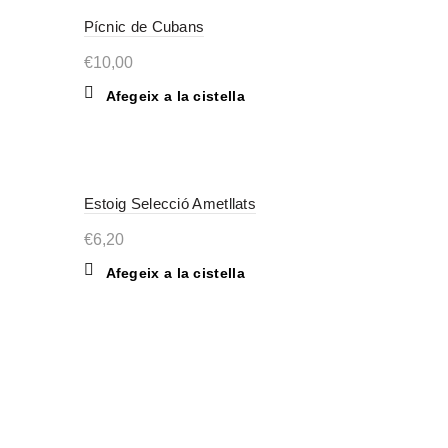
Pícnic de Cubans
€
10,00
Afegeix a la cistella
Estoig Selecció Ametllats
€
6,20
Afegeix a la cistella