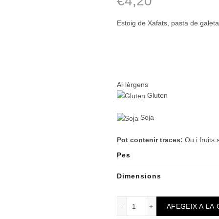
€
4,20
Estoig de Xafats, pasta de galeta
Al·lèrgens
Gluten
Soja
Pot contenir traces:
Ou i fruits
Pes
Dimensions
quantitat de Estoig Selecci
AFEGEIX A LA 