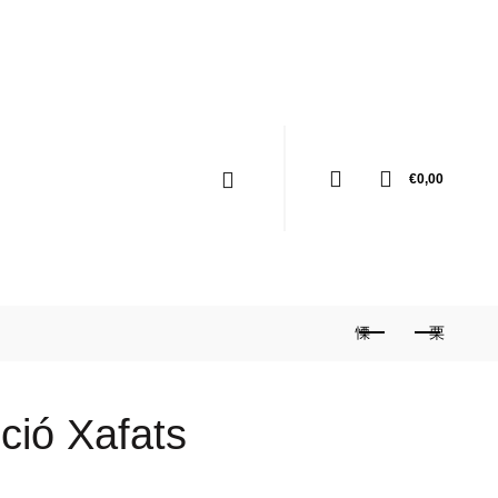
0
€
0,00
ció Xafats