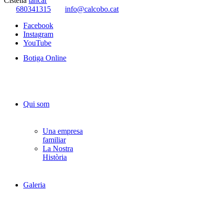
Cistella
tancar
680341315
info@calcobo.cat
Facebook
Instagram
YouTube
Botiga Online
Qui som
Una empresa
familiar
La Nostra
Història
Galeria