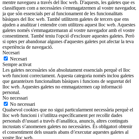
mentre navegueu a través del lloc web. D'aquests, les galetes que es
classifiquen com a necessàries s'emmagatzemen al vostre navegador,
ja que són essencials per al funcionament de les funcionalitats
bàsiques del lloc web. També utilitzem galetes de tercers que ens
ajuden a analitzar i entendre com utilitzeu aquest lloc web. Aquestes
galetes només s'emmagatzemaran al vostre navegador amb el vostre
consentiment. També teniu l'opció d'excloure aquestes galetes. Però
si optes per abandonar algunes d'aquestes galetes pot afectar la teva
experiència de navegació.
Necesari
Necesari
Sempre activat
Les galetes necessàries són absolutament essencials perquè el lloc
web funcioni correctament. Aquesta categoria només inclou galetes
que garanteixen funcionalitats bàsiques i funcions de seguretat del
lloc web. Aquestes galetes no emmagatzemen cap informació
personal.
No necessari
No necessari
Qualsevol cookies que no sigui particularment necessària perquè el
lloc web funcioni i s\'utilitza específicament per recollir dades
personals d\'usuari a través d\'analítica, anuncis, altres continguts
incrustats s\'anomenen galetes no necessàries. És obligatori obtenir
el consentiment dels usuaris abans d\'executar aquestes galetes al
vostre lloc web.