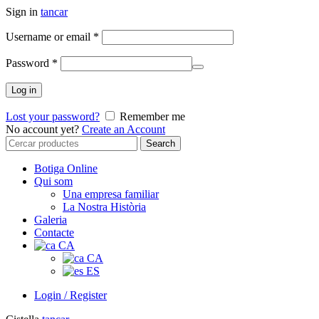
Sign in
tancar
Username or email
*
Password
*
Log in
Lost your password?
Remember me
No account yet?
Create an Account
Search
Search
for:
Botiga Online
Qui som
Una empresa familiar
La Nostra Història
Galeria
Contacte
CA
CA
ES
Login / Register