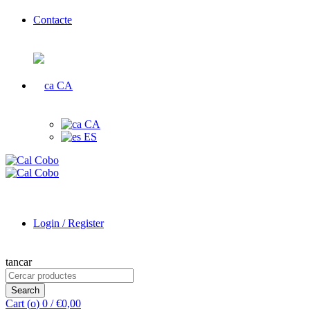
Contacte
CA
CA
ES
Login / Register
tancar
Search
for:
Search
Cart (
o
)
0
/
€
0,00