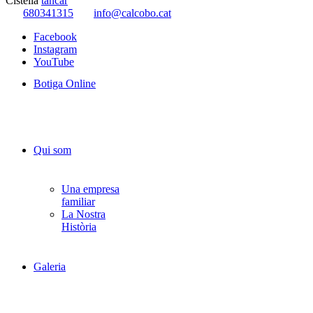
Cistella
tancar
680341315
info@calcobo.cat
Facebook
Instagram
YouTube
Botiga Online
Qui som
Una empresa
familiar
La Nostra
Història
Galeria