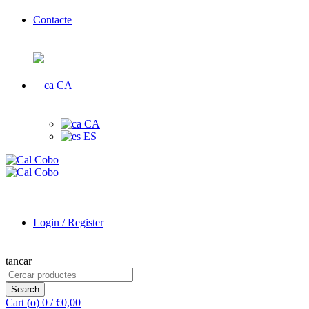
Contacte
CA
CA
ES
Login / Register
tancar
Search
for:
Search
Cart (
o
)
0
/
€
0,00