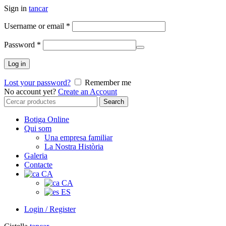
Sign in
tancar
Username or email
*
Password
*
Log in
Lost your password?
Remember me
No account yet?
Create an Account
Search
Search
for:
Botiga Online
Qui som
Una empresa familiar
La Nostra Història
Galeria
Contacte
CA
CA
ES
Login / Register