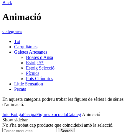
Back
Animació
Categories
Tot
Carquitànies
Galetes Artesanes
Bosses d'Ansa
Estoig 5*
Estoig Selecció
Pícnics
Pots Cilíndrics
Little Sensation
Pecats
En aquesta categoria podreu trobar les figures de sèries i de sèries
d’animació.
Inici
Botiga
Pasqua
Figures xocolata
Cataleg
Animació
Show sidebar
No s'ha trobat cap producte que coincideixi amb la selecció.
Search
Search