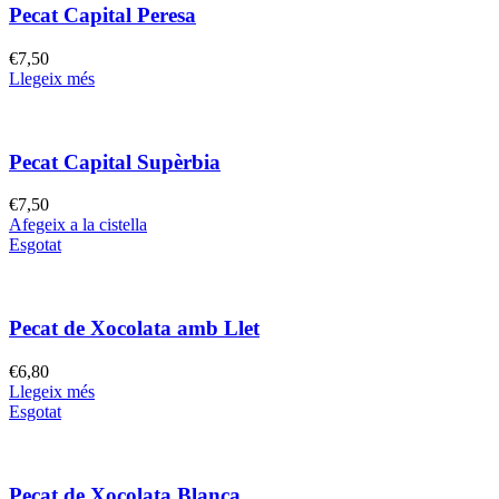
Pecat Capital Peresa
€
7,50
Llegeix més
Pecat Capital Supèrbia
€
7,50
Afegeix a la cistella
Esgotat
Pecat de Xocolata amb Llet
€
6,80
Llegeix més
Esgotat
Pecat de Xocolata Blanca