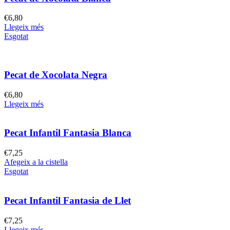
€
6,80
Llegeix més
Esgotat
Pecat de Xocolata Negra
€
6,80
Llegeix més
Pecat Infantil Fantasia Blanca
€
7,25
Afegeix a la cistella
Esgotat
Pecat Infantil Fantasia de Llet
€
7,25
Llegeix més