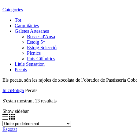
Categories
Tot
Carquitànies
Galetes Artesanes
Bosses d'Ansa
Estoig 5*
Estoig Selecció
Pícnics
Pots Cilíndrics
Little Sensation
Pecats
Els pecats, són les rajoles de xocolata de l’obrador de Pastisseria Cobo
Inici
Botiga
Pecats
S'estan mostrant 13 resultats
Show sidebar
Esgotat