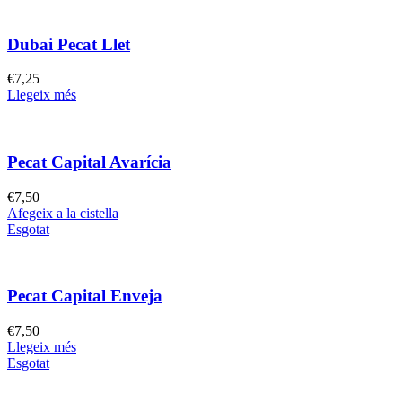
Dubai Pecat Llet
€
7,25
Llegeix més
Pecat Capital Avarícia
€
7,50
Afegeix a la cistella
Esgotat
Pecat Capital Enveja
€
7,50
Llegeix més
Esgotat