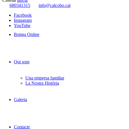
Cistella
tancar
680341315
info@calcobo.cat
Facebook
Instagram
YouTube
Botiga Online
Qui som
Una empresa familiar
La Nostra Història
Galeria
Contacte