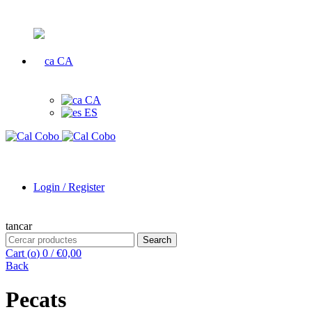
CA
CA
ES
Login / Register
tancar
Search
Search
for:
Cart (
o
)
0
/
€
0,00
Back
Pecats