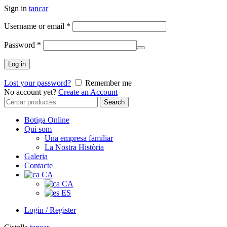
Sign in
tancar
Username or email
*
Password
*
Log in
Lost your password?
Remember me
No account yet?
Create an Account
Search
Search
for:
Botiga Online
Qui som
Una empresa familiar
La Nostra Història
Galeria
Contacte
CA
CA
ES
Login / Register