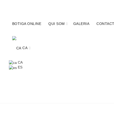
680341315
info@calcobo.cat
BOTIGA ONLINE
QUI SOM
GALERIA
CONTAC
CA
CA
ES
TOT
CA