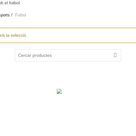
b el futbol
ports
Futbol
mb la selecció.
Search
for:
Ajut per “Adequació magatzem aïllament tèrmic”
Operació: Implementació d’estratègies de desenvolupament local