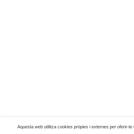
Actuació d
MENU
INFO
Botiga Online
Condici
Qui som
Pagamen
Una empresa familiar
Política
La Nostra Història
Avís leg
Galeria
Política 
Contacte
Aquesta web utilitza cookies pròpies i externes per oferir-