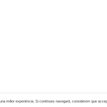
el Programa de Desenvolupament Rural de Catalunya 2014-2020, cofin
RMACIÓ
ons de compra
ts i enviaments
 de cookies
al
de privacitat
© 2023 Cal Cobo
te una millor experiència. Si contínues navegant, considerem que acce
Web desenvolupada per
Sonosmedia