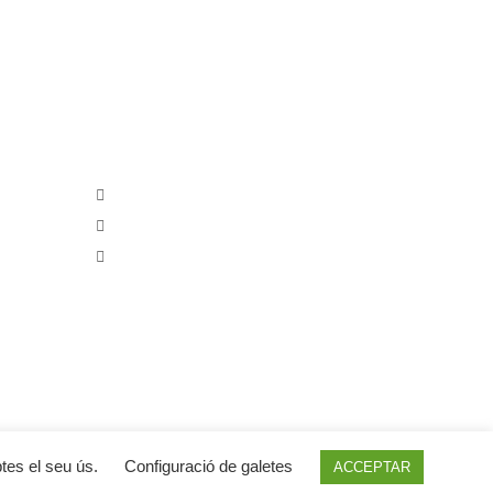
ançada per:
CAL COBO
Carrer Torres Jordi, 8
Telèfon: 680341315
E-mail: info@calcobo.cat
ptes el seu ús.
Configuració de galetes
ACCEPTAR