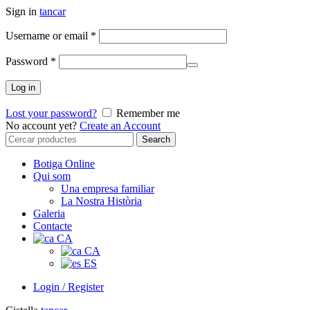
Sign in
tancar
Username or email
*
Password
*
Log in
Lost your password?
Remember me
No account yet?
Create an Account
Search
Search
for:
Botiga Online
Qui som
Una empresa familiar
La Nostra Història
Galeria
Contacte
CA
CA
ES
Login / Register