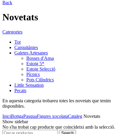
Back
Novetats
Categories
Tot
Carquitànies
Galetes Artesanes
Bosses d'Ansa
Estoig 5*
Estoig Selecció
Pícnics
Pots Cilíndrics
Little Sensation
Pecats
En aquesta categoria trobareu totes les novetats que tenim
disponibles.
Inici
Botiga
Pasqua
Figures xocolata
Cataleg
Novetats
Show sidebar
No s'ha trobat cap producte que coincideixi amb la selecció.
Search
Search