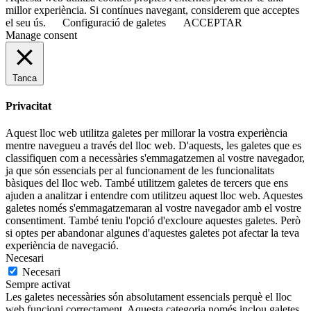
millor experiència. Si contínues navegant, considerem que acceptes
el seu ús.
Configuració de galetes
ACCEPTAR
Manage consent
Tanca
Privacitat
Aquest lloc web utilitza galetes per millorar la vostra experiència
mentre navegueu a través del lloc web. D'aquests, les galetes que es
classifiquen com a necessàries s'emmagatzemen al vostre navegador,
ja que són essencials per al funcionament de les funcionalitats
bàsiques del lloc web. També utilitzem galetes de tercers que ens
ajuden a analitzar i entendre com utilitzeu aquest lloc web. Aquestes
galetes només s'emmagatzemaran al vostre navegador amb el vostre
consentiment. També teniu l'opció d'excloure aquestes galetes. Però
si optes per abandonar algunes d'aquestes galetes pot afectar la teva
experiència de navegació.
Necesari
Necesari
Sempre activat
Les galetes necessàries són absolutament essencials perquè el lloc
web funcioni correctament. Aquesta categoria només inclou galetes