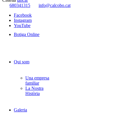
Cistella
tancar
680341315
info@calcobo.cat
Facebook
Instagram
YouTube
Botiga Online
Qui som
Una empresa
familiar
La Nostra
Història
Galeria