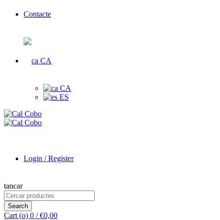
Contacte
CA
CA
ES
Login / Register
tancar
Search
for:
Search
Cart (
o
)
0
/
€
0,00