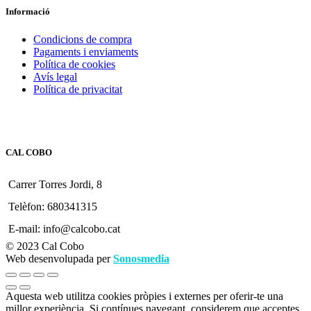
Informació
Condicions de compra
Pagaments i enviaments
Política de cookies
Avís legal
Política de privacitat
CAL COBO
Carrer Torres Jordi, 8
Telèfon: 680341315
E-mail: info@calcobo.cat
© 2023 Cal Cobo
Web desenvolupada per
Sonosmedia
Aquesta web utilitza cookies pròpies i externes per oferir-te una
millor experiència. Si contínues navegant, considerem que acceptes