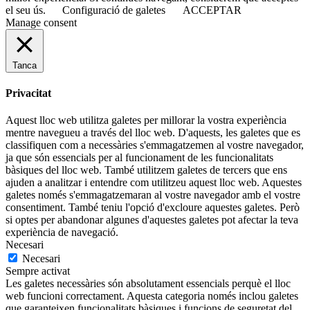
el seu ús.
Configuració de galetes
ACCEPTAR
Manage consent
Tanca
Privacitat
Aquest lloc web utilitza galetes per millorar la vostra experiència
mentre navegueu a través del lloc web. D'aquests, les galetes que es
classifiquen com a necessàries s'emmagatzemen al vostre navegador,
ja que són essencials per al funcionament de les funcionalitats
bàsiques del lloc web. També utilitzem galetes de tercers que ens
ajuden a analitzar i entendre com utilitzeu aquest lloc web. Aquestes
galetes només s'emmagatzemaran al vostre navegador amb el vostre
consentiment. També teniu l'opció d'excloure aquestes galetes. Però
si optes per abandonar algunes d'aquestes galetes pot afectar la teva
experiència de navegació.
Necesari
Necesari
Sempre activat
Les galetes necessàries són absolutament essencials perquè el lloc
web funcioni correctament. Aquesta categoria només inclou galetes
que garanteixen funcionalitats bàsiques i funcions de seguretat del