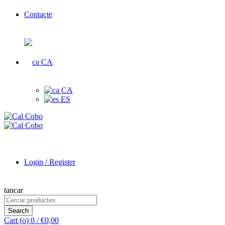
Contacte
CA
CA
ES
Login / Register
tancar
Search
for:
Search
Cart (
o
)
0
/
€
0,00