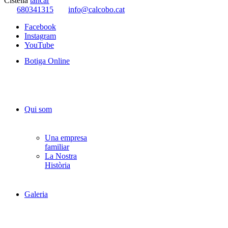
Cistella
tancar
680341315
info@calcobo.cat
Facebook
Instagram
YouTube
Botiga Online
Qui som
Una empresa
familiar
La Nostra
Història
Galeria