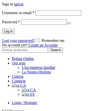
Sign in
tancar
Username or email
*
Password
*
Log in
Lost your password?
Remember me
No account yet?
Create an Account
Search
Search
for:
Botiga Online
Qui som
Una empresa familiar
La Nostra Història
Galeria
Contacte
CA
CA
ES
Login / Register