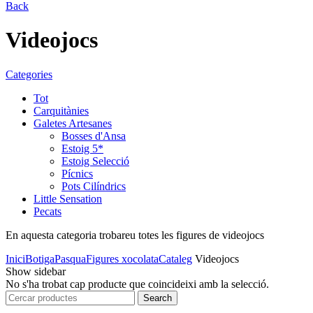
Back
Videojocs
Categories
Tot
Carquitànies
Galetes Artesanes
Bosses d'Ansa
Estoig 5*
Estoig Selecció
Pícnics
Pots Cilíndrics
Little Sensation
Pecats
En aquesta categoria trobareu totes les figures de videojocs
Inici
Botiga
Pasqua
Figures xocolata
Cataleg
Videojocs
Show sidebar
No s'ha trobat cap producte que coincideixi amb la selecció.
Search
Search
for: