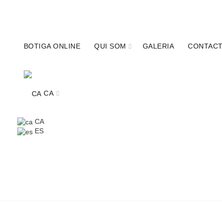
680341315
info@calcobo.cat
BOTIGA ONLINE
QUI SOM
GALERIA
CONTAC
CA
CA
ES
TOT
CA