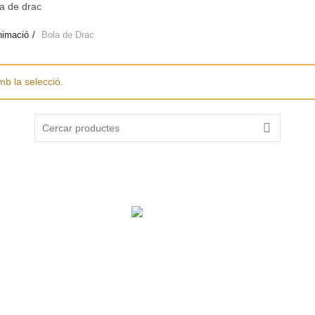
la de drac
nimació
Bola de Drac
mb la selecció.
Search
for:
Ajut per “Adequació magatzem aïllament tèrmic”
Operació: Implementació d’estratègies de desenvolupament local