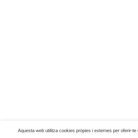
Actuació d
MENU
INFO
Botiga Online
Condici
Qui som
Pagamen
Una empresa familiar
Política
La Nostra Història
Avís leg
Galeria
Política 
Contacte
Aquesta web utilitza cookies pròpies i externes per oferir-