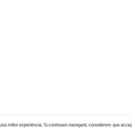
el Programa de Desenvolupament Rural de Catalunya 2014-2020, cofin
RMACIÓ
ons de compra
ts i enviaments
 de cookies
al
de privacitat
© 2023 Cal Cobo
te una millor experiència. Si contínues navegant, considerem que acce
Web desenvolupada per
Sonosmedia