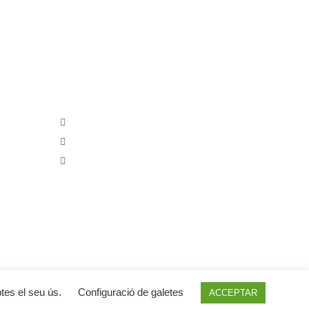
ançada per:
CAL COBO
Carrer Torres Jordi, 8
Telèfon: 680341315
E-mail: info@calcobo.cat
ptes el seu ús.
Configuració de galetes
ACCEPTAR