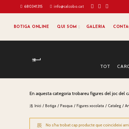
680341315
info@calcobo.cat
BOTIGA ONLINE
QUI SOM
GALERIA
CONTA
TOT
CARQ
En aquesta categoria trobareu figures del joc del 
Inici
Botiga
Pasqua
Figures xocolata
Cataleg
An
No s'ha trobat cap producte que coincideixi amb