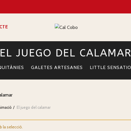
CTE
EL JUEGO DEL CALAMA
UITÀNIES
GALETES ARTESANES
LITTLE SENSATI
calamar
imació
El juego del calamar
 la selecció.