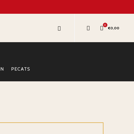
0
€
0,00
R
ON
PECATS