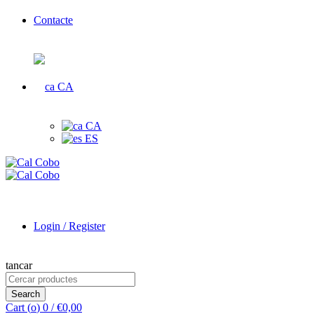
Contacte
CA
CA
ES
Login / Register
tancar
Search
for:
Search
Cart (
o
)
0
/
€
0,00