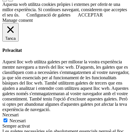
Aquesta web utilitza cookies pròpies i externes per oferir-te una
millor experiència. Si contínues navegant, considerem que acceptes
el seu ús.
Configuració de galetes
ACCEPTAR
Manage consent
Tanca
Privacitat
Aquest lloc web utilitza galetes per millorar la vostra experiència
mentre navegueu a través del lloc web. D'aquests, les galetes que es
classifiquen com a necessàries s'emmagatzemen al vostre navegador,
ja que són essencials per al funcionament de les funcionalitats
bàsiques del lloc web. També utilitzem galetes de tercers que ens
ajuden a analitzar i entendre com utilitzeu aquest lloc web. Aquestes
galetes només s'emmagatzemaran al vostre navegador amb el vostre
consentiment. També teniu l'opció d'excloure aquestes galetes. Però
si optes per abandonar algunes d'aquestes galetes pot afectar la teva
experiència de navegació.
Necesari
Necesari
Sempre activat
Les galetes necessàries són absolutament essencials perquè el lloc