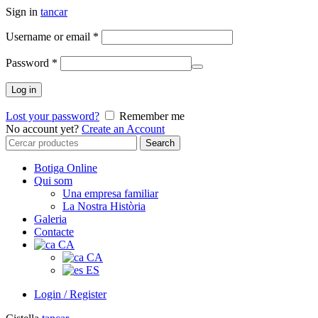
Sign in
tancar
Username or email
*
Password
*
Log in
Lost your password?
Remember me
No account yet?
Create an Account
Search
Search
for:
Botiga Online
Qui som
Una empresa familiar
La Nostra Història
Galeria
Contacte
CA
CA
ES
Login / Register