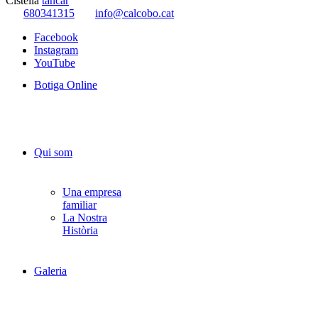
Cistella
tancar
680341315
info@calcobo.cat
Facebook
Instagram
YouTube
Botiga Online
Qui som
Una empresa
familiar
La Nostra
Història
Galeria