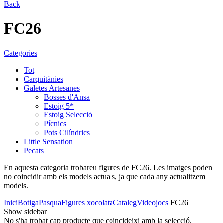
Back
FC26
Categories
Tot
Carquitànies
Galetes Artesanes
Bosses d'Ansa
Estoig 5*
Estoig Selecció
Pícnics
Pots Cilíndrics
Little Sensation
Pecats
En aquesta categoria trobareu figures de FC26. Les imatges poden
no coincidir amb els models actuals, ja que cada any actualitzem
models.
Inici
Botiga
Pasqua
Figures xocolata
Cataleg
Videojocs
FC26
Show sidebar
No s'ha trobat cap producte que coincideixi amb la selecció.